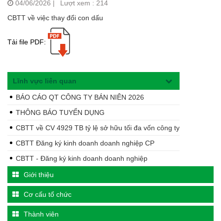
04/06/2026
|
Lượt xem : 214
CBTT về việc thay đổi con dấu
Tải file PDF:
Lĩnh vực liên quan
BÁO CÁO QT CÔNG TY BÁN NIÊN 2026
THÔNG BÁO TUYỂN DỤNG
CBTT về CV 4929 TB tỷ lệ sở hữu tối đa vốn công ty
CBTT Đăng ký kinh doanh doanh nghiệp CP
CBTT - Đăng ký kinh doanh doanh nghiệp
Giới thiệu
Cơ cấu tổ chức
Thành viên