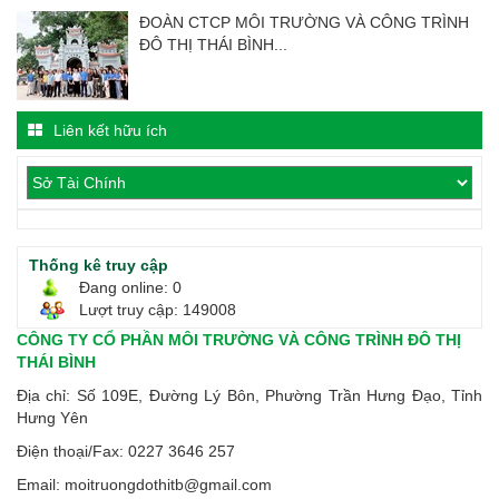
ĐOÀN CTCP MÔI TRƯỜNG VÀ CÔNG TRÌNH
ĐÔ THỊ THÁI BÌNH...
Liên kết hữu ích
Thống kê truy cập
Đang online: 0
Lượt truy cập: 149008
CÔNG TY CỔ PHẦN MÔI TRƯỜNG VÀ CÔNG TRÌNH ĐÔ THỊ
THÁI BÌNH
Địa chỉ:
S
ố 109E, Đường Lý Bôn, Phường Trần Hưng Đạo, Tỉnh
Hưng Yên
Điện thoại/Fax:
0227 3646 257
Email: moitruongdothitb@gmail.com