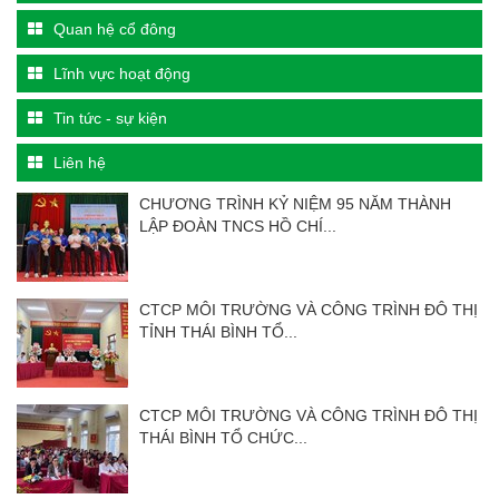
Quan hệ cổ đông
Lĩnh vực hoạt động
Tin tức - sự kiện
Liên hệ
CHƯƠNG TRÌNH KỶ NIỆM 95 NĂM THÀNH
LẬP ĐOÀN TNCS HỒ CHÍ...
CTCP MÔI TRƯỜNG VÀ CÔNG TRÌNH ĐÔ THỊ
TỈNH THÁI BÌNH TỔ...
CTCP MÔI TRƯỜNG VÀ CÔNG TRÌNH ĐÔ THỊ
THÁI BÌNH TỔ CHỨC...