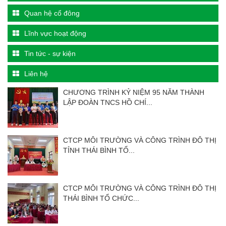
Quan hệ cổ đông
Lĩnh vực hoạt động
Tin tức - sự kiện
Liên hệ
CHƯƠNG TRÌNH KỶ NIỆM 95 NĂM THÀNH
LẬP ĐOÀN TNCS HỒ CHÍ...
CTCP MÔI TRƯỜNG VÀ CÔNG TRÌNH ĐÔ THỊ
TỈNH THÁI BÌNH TỔ...
CTCP MÔI TRƯỜNG VÀ CÔNG TRÌNH ĐÔ THỊ
THÁI BÌNH TỔ CHỨC...