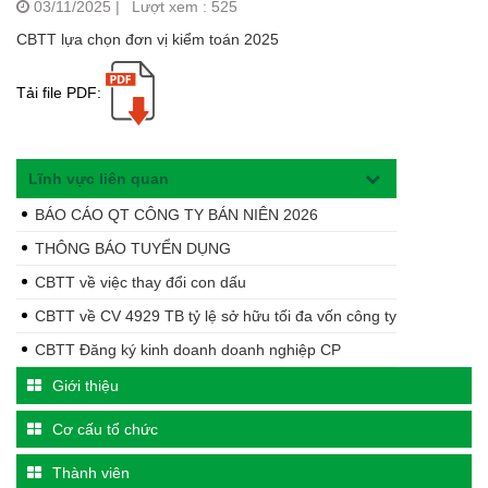
03/11/2025
|
Lượt xem : 525
CBTT lựa chọn đơn vị kiểm toán 2025
Tải file PDF:
Lĩnh vực liên quan
BÁO CÁO QT CÔNG TY BÁN NIÊN 2026
THÔNG BÁO TUYỂN DỤNG
CBTT về việc thay đổi con dấu
CBTT về CV 4929 TB tỷ lệ sở hữu tối đa vốn công ty
CBTT Đăng ký kinh doanh doanh nghiệp CP
Giới thiệu
Cơ cấu tổ chức
Thành viên