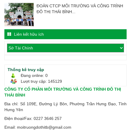
ĐOÀN CTCP MÔI TRƯỜNG VÀ CÔNG TRÌNH
ĐÔ THỊ THÁI BÌNH...
Liên kết hữu ích
Thống kê truy cập
Đang online: 0
Lượt truy cập: 145129
CÔNG TY CỔ PHẦN MÔI TRƯỜNG VÀ CÔNG TRÌNH ĐÔ THỊ
THÁI BÌNH
Địa chỉ:
S
ố 109E, Đường Lý Bôn, Phường Trần Hưng Đạo, Tỉnh
Hưng Yên
Điện thoại/Fax:
0227 3646 257
Email: moitruongdothitb@gmail.com